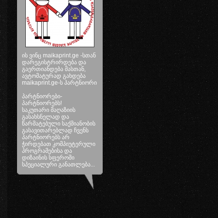
ის ვინც maikaprint.ge -სთან
დარეგისტრირდება და
გაერთიანდება მასთან,
ავტომატურად გახდება
maikaprint.ge-ს პარტნიორი
პარტნიორები-
პარტნიორებს!
საკუთარი მაღაზიის
გასახსნელად და
წარმატებული საქმიანობის
გასავითარებლად ჩვენს
პარტნიორებს არ
ჭირდებათ კომპიუტერული
პროგრამებისა და
დიზაინის სფეროში
სპეციალური განათლება...